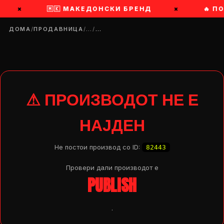
×
🇲🇰 МАКЕДОНСКИ БРЕНД
×
🔥 П
ДОМА
/
ПРОДАВНИЦА
/
…
/
…
⚠ ПРОИЗВОДОТ НЕ Е
НАЈДЕН
Не постои производ со ID:
82443
Провери дали производот e
PUBLISH
DROP 04
PRODUCT
.