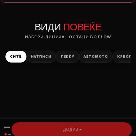
— ден
ВИДИ
ПОВЕЌЕ
ИЗБЕРИ ОПЦИЈА
ПЛАТИ ПРИ ДОСТАВА ВО КЕШ
ИЗБЕРИ ЛИНИЈА · ОСТАНИ ВО FLOW
СИТЕ
НАТПИСИ
TEDDY
АВТОМОТО
КРВОПИ
—
›››
ДОДАЈ
●
—