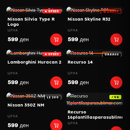
🔥 SPEED
💀 UNDER
Nissan Silvia Type R
Nissan Skyline R32
Logo
ЦРНА
ЦРНА
599 ден
599 ден
🔥 SPEED
GARAGE
Lamborghini Huracan 2
Recurso 14
ЦРНА
ЦРНА
599 ден
599 ден
⚡ V8
LE 200
Nissan 350Z NM
Recurso
ЦРНА
16plantillasparasublimar.
ЦРНА
599 ден