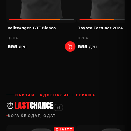
Volkswagen GTI Blanco
Toyota Fortuner 2024
ЦРНА
ЦРНА
599 ден
599 ден
ОБРТАИ · АДРЕНАЛИН · ТУРАЖА
⏰
LAST
CHANCE
24
КОГА ЌЕ ОДАТ, ОДАТ
⏰ LAST 7
L