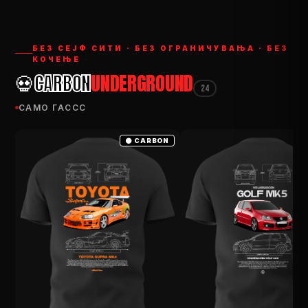
AVTO·MOTO
PRODUCT
БЕЗ СЕЈФ СИТИ · БЕЗ ОГРАНИЧУВАЊА · БЕЗ
КОЧЕЊЕ
💀
CARBON
UNDERGROUND
24
— ден
САМО ГАССС
ИЗБЕРИ ОПЦИИ...
⚫ CARBON
ПЛАТИ ПРИ ДОСТАВА ВО КЕШ