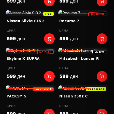
599 ден
599 ден
⚡ V8
💀 UNDER
Nissan Silvia S13 2
Recurso 7
ЦРНА
ЦРНА
599 ден
599 ден
NO PIAR
LE 100
Skyline X SUPRA
Mitsubishi Lancer R
ЦРНА
ЦРНА
599 ден
599 ден
FINAL CALL
LATE DROP
LAST
PACK5M 5
Nissan 350z C
ЦРНА
ЦРНА