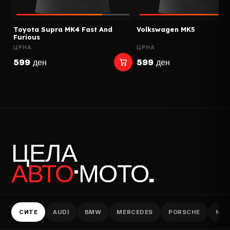
Toyota Supra MK4 Fast And
Volkswagen MK5
Furious
ЦРНА
ЦРНА
599 ден
599 ден
ЦЕЛА
АВТО
·МОТО.
СИТЕ
AUDI
BMW
MERCEDES
PORSCHE
NIS