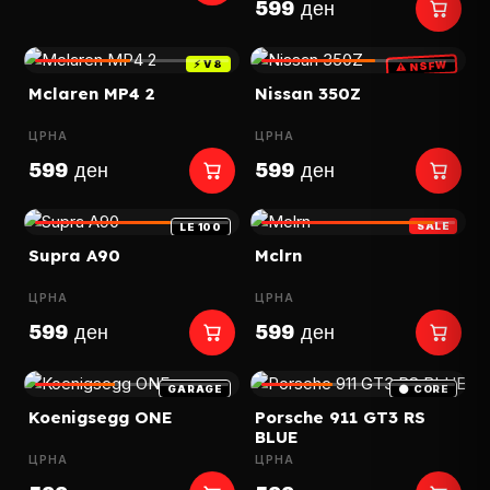
599 ден
⚡ V8
⚠ NSFW
Mclaren MP4 2
Nissan 350Z
ЦРНА
ЦРНА
599 ден
599 ден
SALE
LE 100
Supra A90
Mclrn
ЦРНА
ЦРНА
599 ден
599 ден
GARAGE
⚫ CORE
Koenigsegg ONE
Porsche 911 GT3 RS
BLUE
ЦРНА
ЦРНА