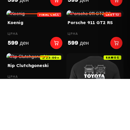
599 ден
599 ден
FINAL CALL
LAST 12
—
Koenig
Porsche 911 GT2 RS
—
—
ЦРНА
ЦРНА
599 ден
599 ден
🌙 23:00+
SAMO 5
Rip Clutchgoneski
ЦРНА
599 ден
Toyota TXL