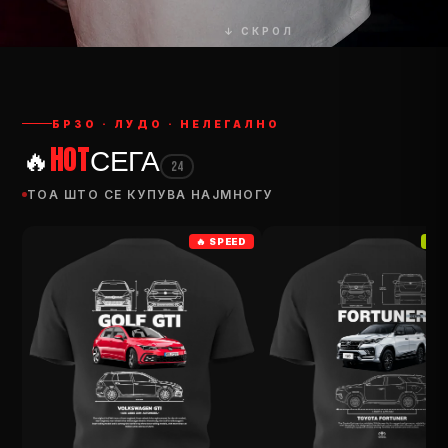
↓ СКРОЛ
БРЗО · ЛУДО · НЕЛЕГАЛНО
🔥
HOT
СЕГА
24
ТОА ШТО СЕ КУПУВА НАЈМНОГУ
🔥 SPEED
TO