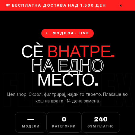
💸 БЕСПЛАТНА ДОСТАВА НАД 1.500 ДЕН
×
⚡
…
МОДЕЛИ · LIVE
СЀ
ВНАТРЕ.
НА ЕДНО
МЕСТО.
Цел shop. Скрол, филтрирaj, најди го твоето. Плаќаше во
кеш на врата · 14 дена замена.
—
0
240
МОДЕЛИ
КАТЕГОРИИ
GSM ПЛАТНО