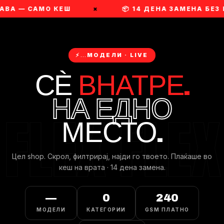
АВА — САМО КЕШ
×
📦 14 ДЕНА ЗАМЕНА БЕЗ
⚡
…
МОДЕЛИ · LIVE
СЀ
ВНАТРЕ.
НА ЕДНО
МЕСТО.
Цел shop. Скрол, филтрирaj, најди го твоето. Плаќаше во
кеш на врата · 14 дена замена.
—
0
240
МОДЕЛИ
КАТЕГОРИИ
GSM ПЛАТНО