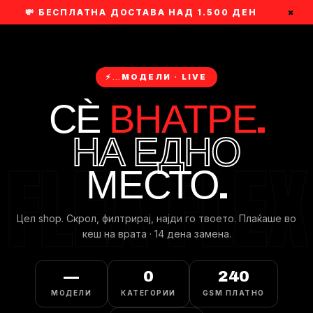
💸 БЕСПЛАТНА ДОСТАВА НАД 1.500 ДЕН
×
⚡
…
МОДЕЛИ · LIVE
СЀ
ВНАТРЕ.
НА ЕДНО
МЕСТО.
Цел shop. Скрол, филтрирaj, најди го твоето. Плаќаше во
кеш на врата · 14 дена замена.
—
0
240
МОДЕЛИ
КАТЕГОРИИ
GSM ПЛАТНО