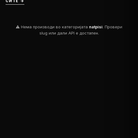
СИТЕ →
⚠ Нема производи во категоријата
natpisi
. Провери
slug или дали API e достапен.