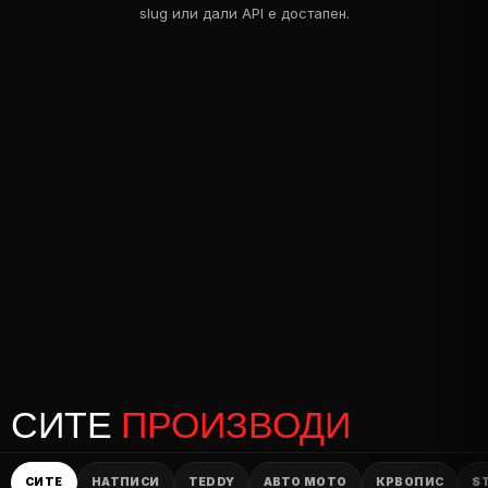
slug или дали API e достапен.
СИТЕ
ПРОИЗВОДИ
СИТЕ
НАТПИСИ
TEDDY
АВТО МОТО
КРВОПИС
S