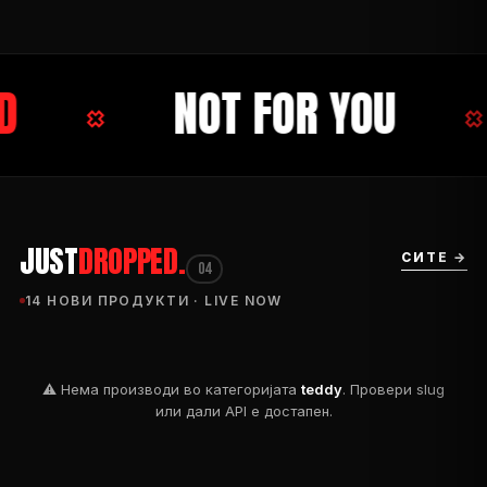
D
×
NOT FOR YOU
×
JUST
DROPPED.
СИТЕ →
04
14 НОВИ ПРОДУКТИ · LIVE NOW
⚠ Нема производи во категоријата
teddy
. Провери slug
или дали API e достапен.
DROP 04
PRODUCT