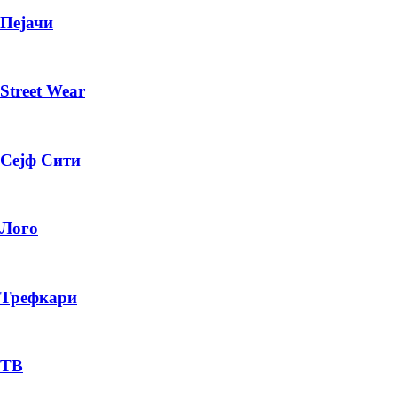
Пејачи
Street Wear
Сејф Сити
Лого
Трефкари
ТВ