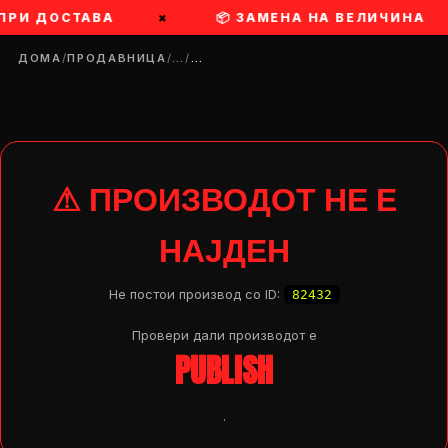
 ПРИ ДОСТАВА
×
📦 ЗАМЕНА НА ВЕЛИЧИНА
ДОМА
/
ПРОДАВНИЦА
/
…
/
…
⚠ ПРОИЗВОДОТ НЕ Е
НАЈДЕН
Не постои производ со ID:
82432
Провери дали производот e
PUBLISH
DROP 04
PRODUCT
.