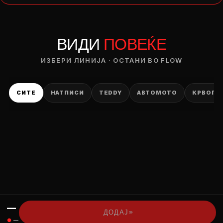
— ден
ВИДИ
ПОВЕЌЕ
ИЗБЕРИ ОПЦИЈА
ПЛАТИ ПРИ ДОСТАВА ВО КЕШ
ИЗБЕРИ ЛИНИЈА · ОСТАНИ ВО FLOW
СИТЕ
НАТПИСИ
TEDDY
АВТОМОТО
КРВОПИ
—
›››
ДОДАЈ
●
—