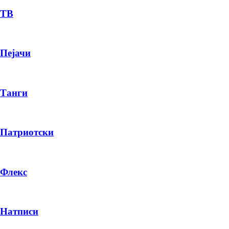
ТВ
Пејачи
Танги
Патриотски
Флекс
Натписи