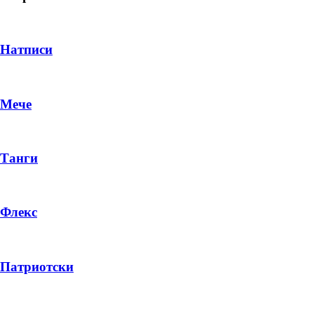
Натписи
Мече
Танги
Флекс
DROP 04
PRODUCT
Патриотски