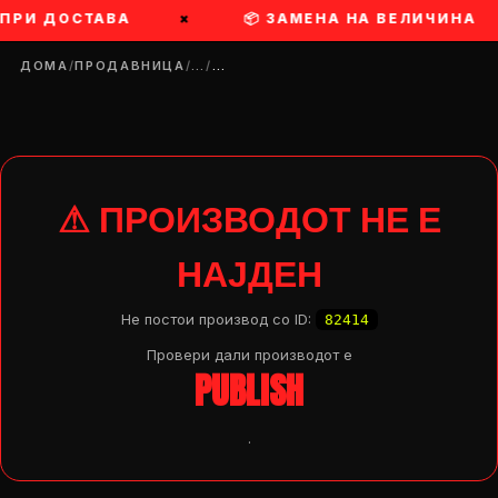
 ПРИ ДОСТАВА
×
📦 ЗАМЕНА НА ВЕЛИЧИНА
ДОМА
/
ПРОДАВНИЦА
/
…
/
…
⚠ ПРОИЗВОДОТ НЕ Е
НАЈДЕН
Не постои производ со ID:
82414
Провери дали производот e
PUBLISH
.