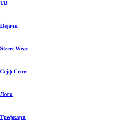
— ден
ТВ
ИЗБЕРИ ОПЦИЈА
Пејачи
ПЛАТИ ПРИ ДОСТАВА ВО КЕШ
Street Wear
Сејф Сити
Лого
Трефкари