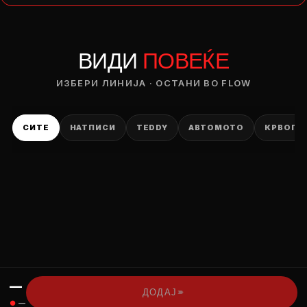
— ден
ВИДИ
ПОВЕЌЕ
ИЗБЕРИ ОПЦИЈА
ПЛАТИ ПРИ ДОСТАВА ВО КЕШ
ИЗБЕРИ ЛИНИЈА · ОСТАНИ ВО FLOW
СИТЕ
НАТПИСИ
TEDDY
АВТОМОТО
КРВОПИ
—
›››
ДОДАЈ
●
—