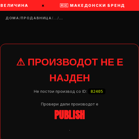
 ВЕЛИЧИНА
×
🇲🇰 МАКЕДОНСКИ БРЕНД
ДОМА
/
ПРОДАВНИЦА
/
…
/
…
⚠ ПРОИЗВОДОТ НЕ Е
НАЈДЕН
Не постои производ со ID:
82405
Провери дали производот e
PUBLISH
DROP 04
PRODUCT
.