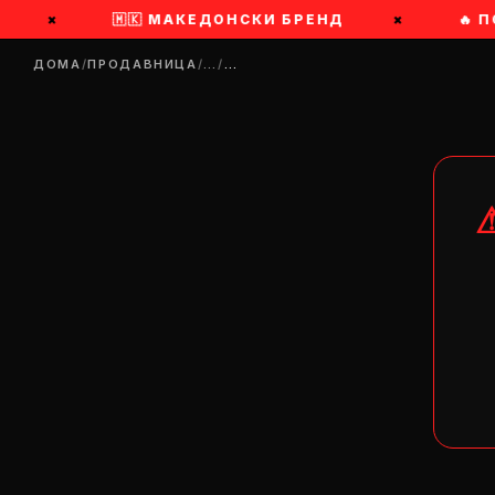
×
🇲🇰 МАКЕДОНСКИ БРЕНД
×
🔥 П
ДОМА
/
ПРОДАВНИЦА
/
…
/
…
DR