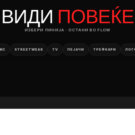
RODUCT
ВИДИ
ПОВЕЌЕ
— ден
ИЗБЕРИ ЛИНИЈА · ОСТАНИ ВО FLOW
ИЗБЕРИ ОПЦИЈА
ПЛАТИ ПРИ ДОСТАВА ВО КЕШ
ИС
STREETWEAR
TV
ПЕЈАЧИ
ТРЕФКАРИ
ЛОГ