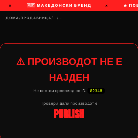
×
🇲🇰 МАКЕДОНСКИ БРЕНД
×
🔥 ПО
ДОМА
/
ПРОДАВНИЦА
/
…
/
…
⚠ ПРОИЗВОДОТ НЕ Е
НАЈДЕН
Не постои производ со ID:
82348
Провери дали производот e
PUBLISH
DROP 04
PRODUCT
.