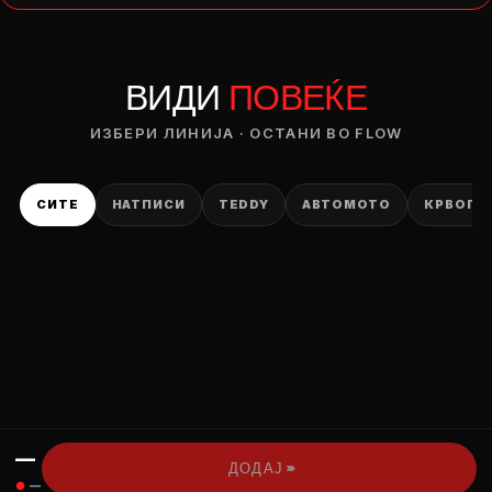
— ден
ВИДИ
ПОВЕЌЕ
ИЗБЕРИ ОПЦИЈА
ПЛАТИ ПРИ ДОСТАВА ВО КЕШ
ИЗБЕРИ ЛИНИЈА · ОСТАНИ ВО FLOW
СИТЕ
НАТПИСИ
TEDDY
АВТОМОТО
КРВОПИ
—
›››
ДОДАЈ
●
—