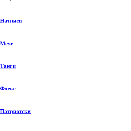
Натписи
Мече
Танги
Флекс
DROP 04
PRODUCT
Патриотски