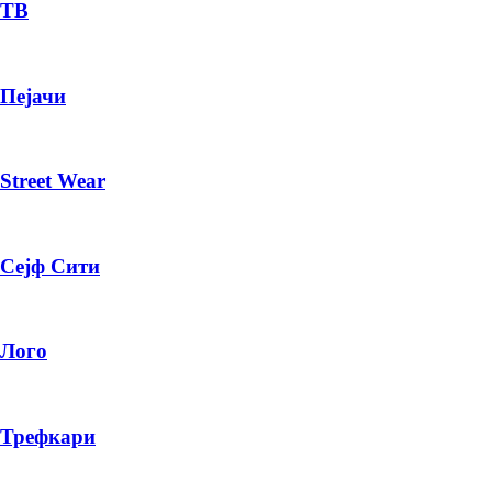
— ден
ТВ
ИЗБЕРИ ОПЦИЈА
Пејачи
ПЛАТИ ПРИ ДОСТАВА ВО КЕШ
Street Wear
Сејф Сити
Лого
Трефкари