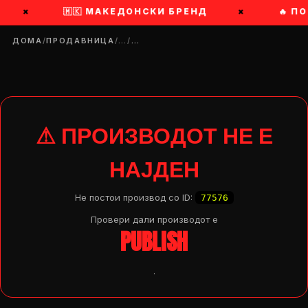
×
🇲🇰 МАКЕДОНСКИ БРЕНД
×
🔥 П
ДОМА
/
ПРОДАВНИЦА
/
…
/
…
⚠ ПРОИЗВОДОТ НЕ Е
НАЈДЕН
Не постои производ со ID:
77576
Провери дали производот e
PUBLISH
.