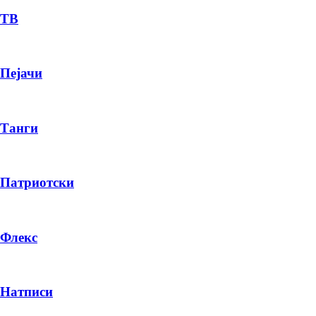
ТВ
Пејачи
Танги
Патриотски
Флекс
Натписи