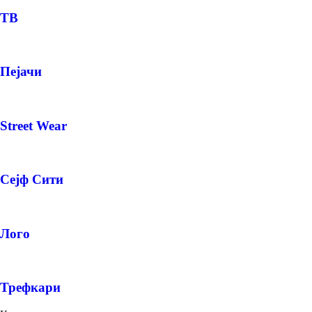
ТВ
Пејачи
Street Wear
Сејф Сити
Лого
Трефкари