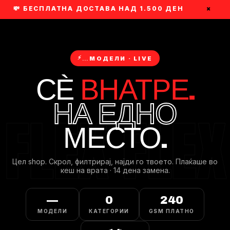
💸 БЕСПЛАТНА ДОСТАВА НАД 1.500 ДЕН
×
⚡
…
МОДЕЛИ · LIVE
СЀ
ВНАТРЕ.
НА ЕДНО
МЕСТО.
Цел shop. Скрол, филтрирaj, најди го твоето. Плаќаше во
кеш на врата · 14 дена замена.
—
0
240
МОДЕЛИ
КАТЕГОРИИ
GSM ПЛАТНО