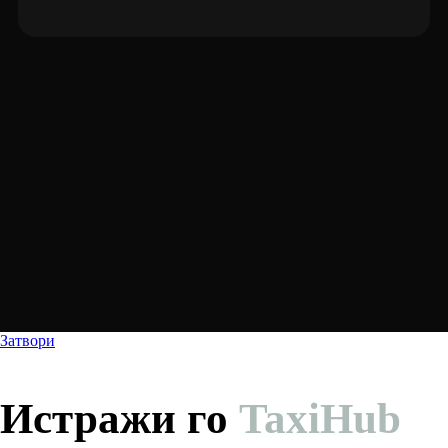
Затвори
Истражи го
TaxiHub