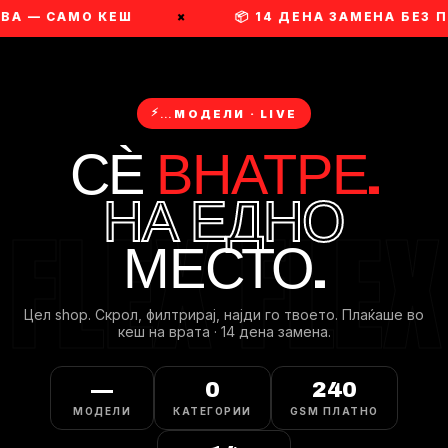
ВА — САМО КЕШ
×
📦 14 ДЕНА ЗАМЕНА БЕЗ 
⚡
…
МОДЕЛИ · LIVE
СЀ
ВНАТРЕ.
НА ЕДНО
МЕСТО.
Цел shop. Скрол, филтрирaj, најди го твоето. Плаќаше во
кеш на врата · 14 дена замена.
—
0
240
МОДЕЛИ
КАТЕГОРИИ
GSM ПЛАТНО