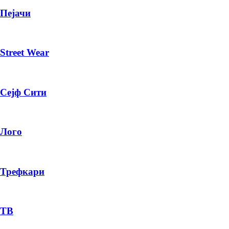
Пејачи
Street Wear
Сејф Сити
Лого
Трефкари
ТВ