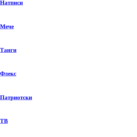
Натписи
Мече
Танги
Флекс
Патриотски
ТВ