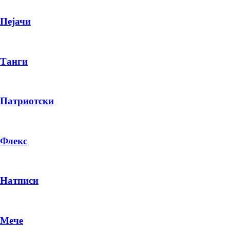
Пејачи
Танги
Патриотски
Флекс
Натписи
Мече