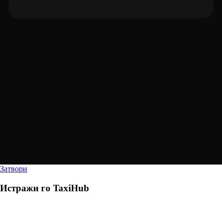
Затвори
Истражи го
TaxiHub