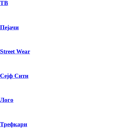
— ден
ТВ
ИЗБЕРИ ОПЦИЈА
Пејачи
ПЛАТИ ПРИ ДОСТАВА ВО КЕШ
Street Wear
Сејф Сити
Лого
Трефкари