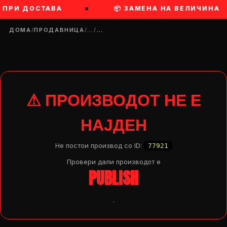
Ш ПРИ ДОСТАВА
×
📦 ЗАМЕНА НА ВЕЛИЧИНА
ДОМА
/
ПРОДАВНИЦА
/
…
/
…
⚠ ПРОИЗВОДОТ НЕ Е
НАЈДЕН
Не постои производ со ID:
77921
Провери дали производот e
PUBLISH
.