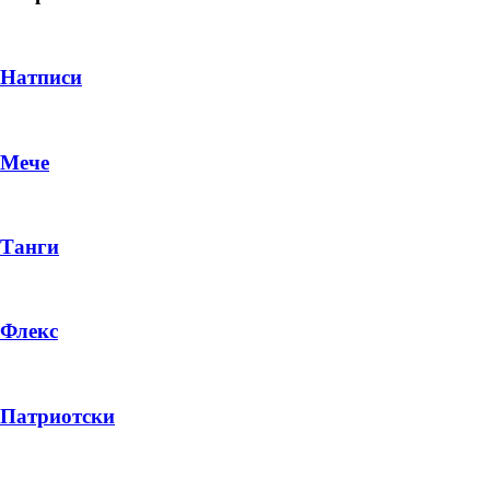
Натписи
Мече
Танги
Флекс
DROP 04
PRODUCT
Патриотски