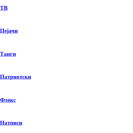
ТВ
Пејачи
Танги
Патриотски
Флекс
Натписи