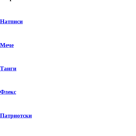
Натписи
Мече
Танги
Флекс
DROP 04
PRODUCT
Патриотски