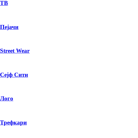
— ден
ТВ
ИЗБЕРИ ОПЦИЈА
Пејачи
ПЛАТИ ПРИ ДОСТАВА ВО КЕШ
Street Wear
Сејф Сити
Лого
Трефкари