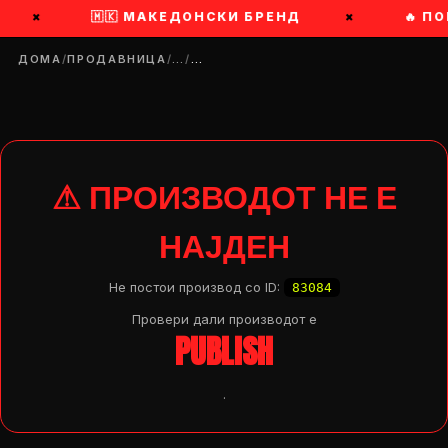
×
🇲🇰 МАКЕДОНСКИ БРЕНД
×
🔥 ПО
ДОМА
/
ПРОДАВНИЦА
/
…
/
…
⚠ ПРОИЗВОДОТ НЕ Е
НАЈДЕН
Не постои производ со ID:
83084
Провери дали производот e
PUBLISH
.