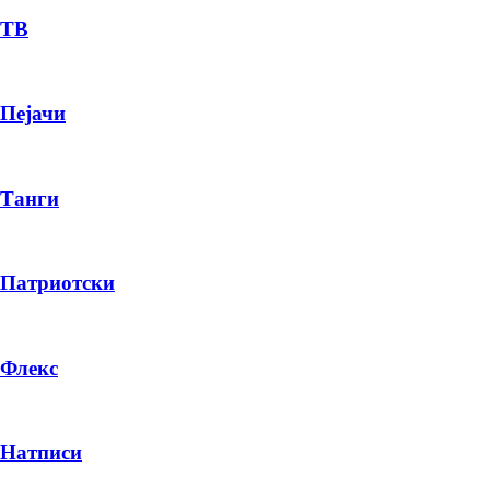
ТВ
Пејачи
Танги
Патриотски
Флекс
Натписи