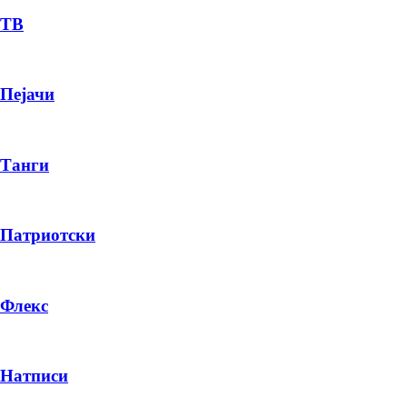
ТВ
Пејачи
Танги
Патриотски
Флекс
Натписи