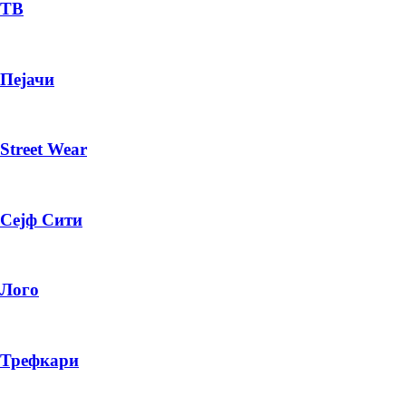
— ден
ТВ
ИЗБЕРИ ОПЦИЈА
Пејачи
ПЛАТИ ПРИ ДОСТАВА ВО КЕШ
Street Wear
Сејф Сити
Лого
Трефкари