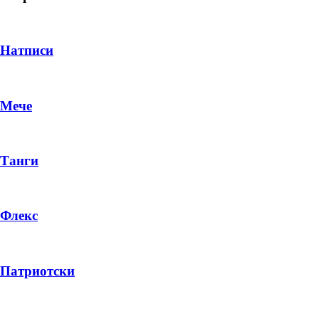
Натписи
Мече
Танги
Флекс
DROP 04
PRODUCT
Патриотски