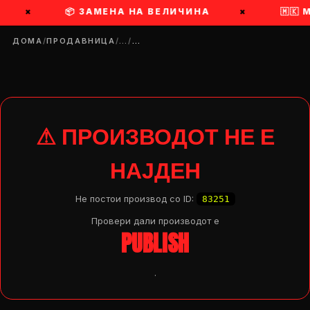
×
📦 ЗАМЕНА НА ВЕЛИЧИНА
×
🇲🇰
ДОМА
/
ПРОДАВНИЦА
/
…
/
…
⚠ ПРОИЗВОДОТ НЕ Е
НАЈДЕН
Не постои производ со ID:
83251
Провери дали производот e
PUBLISH
.