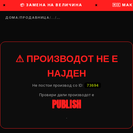
×
📦 ЗАМЕНА НА ВЕЛИЧИНА
×
🇲🇰 МА
ДОМА
/
ПРОДАВНИЦА
/
…
/
…
⚠ ПРОИЗВОДОТ НЕ Е
НАЈДЕН
Не постои производ со ID:
73694
Провери дали производот e
PUBLISH
.