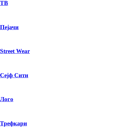
— ден
ТВ
ИЗБЕРИ ОПЦИЈА
Пејачи
ПЛАТИ ПРИ ДОСТАВА ВО КЕШ
Street Wear
Сејф Сити
Лого
Трефкари