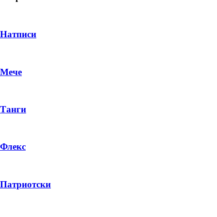
Натписи
Мече
Танги
Флекс
DROP 04
PRODUCT
Патриотски