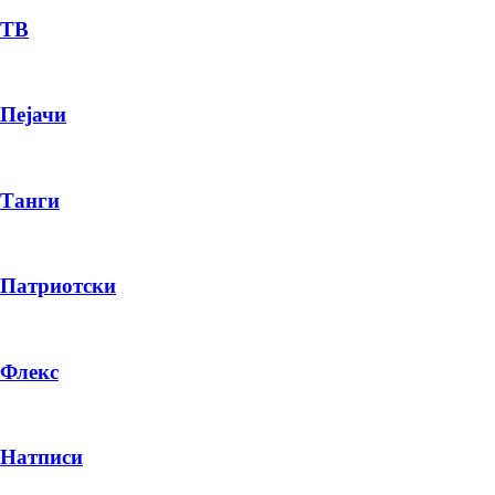
ТВ
Пејачи
Танги
Патриотски
Флекс
Натписи