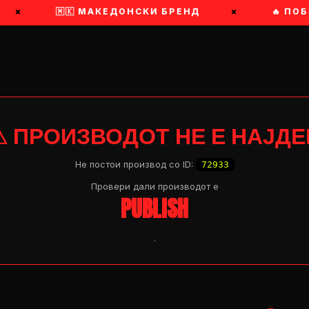
×
🇲🇰 МАКЕДОНСКИ БРЕНД
×
🔥 ПОБР
⚠ ПРОИЗВОДОТ НЕ Е НАЈДЕ
Не постои производ со ID:
72933
Провери дали производот e
PUBLISH
.