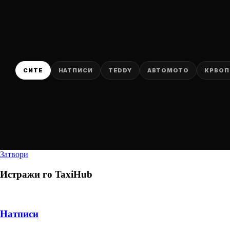
СИТЕ
НАТПИСИ
TEDDY
АВТОМОТО
КРВОП
Затвори
Истражи го
TaxiHub
Натписи