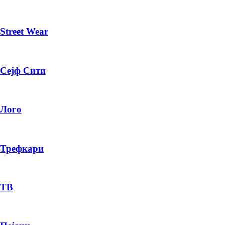
Street Wear
Сејф Сити
Лого
Трефкари
ТВ