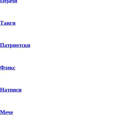
Пејачи
Танги
Патриотски
Флекс
Натписи
Мече