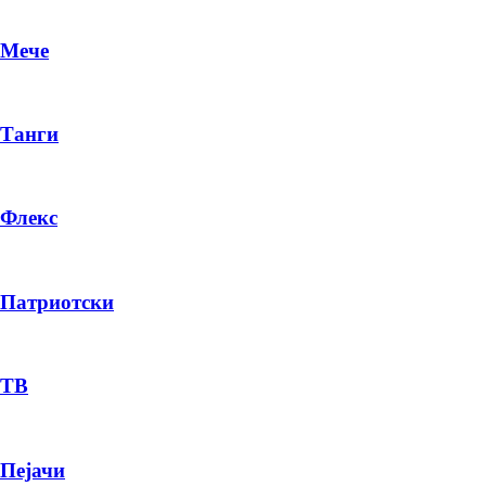
Мече
Танги
Флекс
Патриотски
DR
P
ТВ
Пејачи