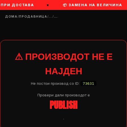
Ш ПРИ ДОСТАВА
×
📦 ЗАМЕНА НА ВЕЛИЧИНА
ДОМА
/
ПРОДАВНИЦА
/
…
/
…
⚠ ПРОИЗВОДОТ НЕ Е
НАЈДЕН
Не постои производ со ID:
73631
Провери дали производот e
PUBLISH
DROP 04
PRODUCT
.