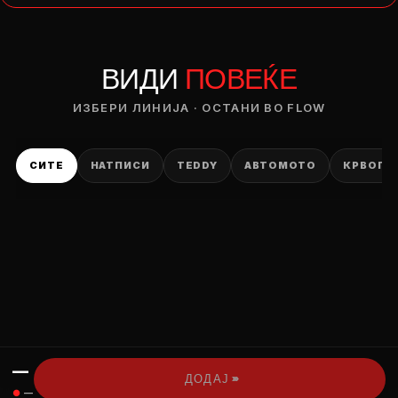
— ден
ВИДИ
ПОВЕЌЕ
ИЗБЕРИ ОПЦИЈА
ПЛАТИ ПРИ ДОСТАВА ВО КЕШ
ИЗБЕРИ ЛИНИЈА · ОСТАНИ ВО FLOW
СИТЕ
НАТПИСИ
TEDDY
АВТОМОТО
КРВОПИ
—
›››
ДОДАЈ
●
—