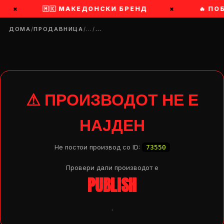
×
🇲🇰 МАКЕДОНСКИ БРЕНД
×
🔥 ПО
ДОМА
/
ПРОДАВНИЦА
/
…
/
…
⚠ ПРОИЗВОДОТ НЕ Е
НАЈДЕН
Не постои производ со ID:
73550
Провери дали производот e
PUBLISH
DROP 04
PRODUCT
.