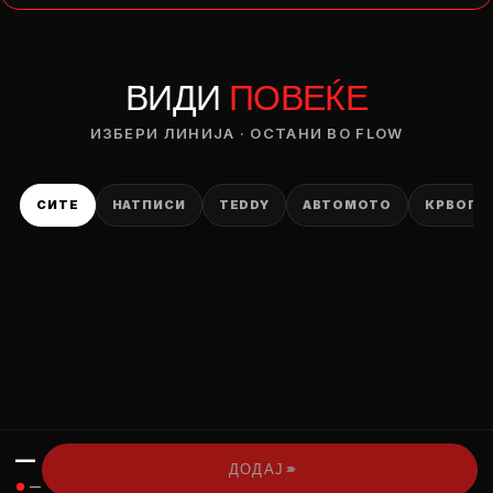
— ден
ВИДИ
ПОВЕЌЕ
ИЗБЕРИ ОПЦИЈА
ПЛАТИ ПРИ ДОСТАВА ВО КЕШ
ИЗБЕРИ ЛИНИЈА · ОСТАНИ ВО FLOW
СИТЕ
НАТПИСИ
TEDDY
АВТОМОТО
КРВОПИ
—
›››
ДОДАЈ
●
—