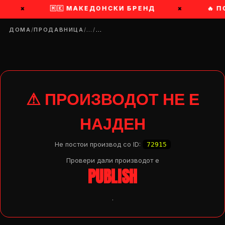
×
🇲🇰 МАКЕДОНСКИ БРЕНД
×
🔥 П
ДОМА
/
ПРОДАВНИЦА
/
…
/
…
⚠ ПРОИЗВОДОТ НЕ Е
НАЈДЕН
Не постои производ со ID:
72915
Провери дали производот e
PUBLISH
.