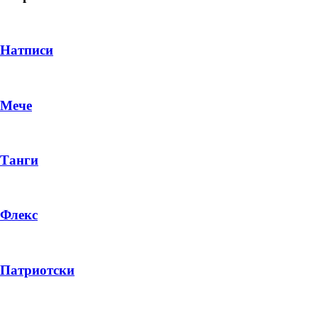
Натписи
Мече
Танги
Флекс
DROP 04
PRODUCT
Патриотски