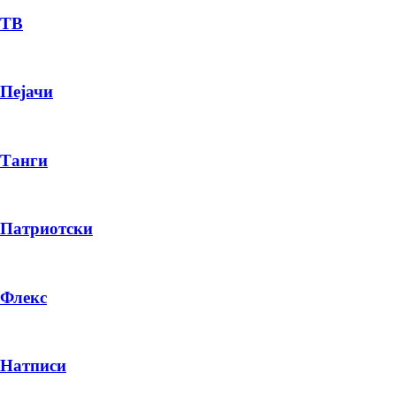
ТВ
Пејачи
Танги
Патриотски
Флекс
Натписи