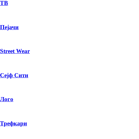
— ден
ТВ
ИЗБЕРИ ОПЦИЈА
Пејачи
ПЛАТИ ПРИ ДОСТАВА ВО КЕШ
Street Wear
Сејф Сити
Лого
Трефкари