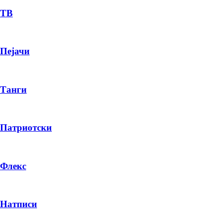
ТВ
Пејачи
Танги
Патриотски
Флекс
Натписи