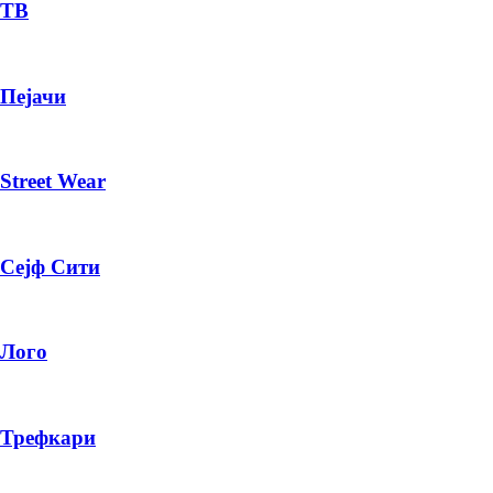
— ден
ТВ
ИЗБЕРИ ОПЦИЈА
Пејачи
ПЛАТИ ПРИ ДОСТАВА ВО КЕШ
Street Wear
Сејф Сити
Лого
Трефкари