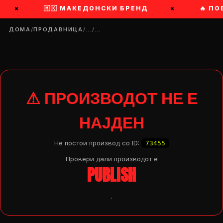
×
🇲🇰 МАКЕДОНСКИ БРЕНД
×
🔥 ПО
ДОМА
/
ПРОДАВНИЦА
/
…
/
…
⚠ ПРОИЗВОДОТ НЕ Е
НАЈДЕН
Не постои производ со ID:
73455
Провери дали производот e
PUBLISH
.