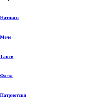
Натписи
Мече
Танги
Флекс
DROP 04
PRODUCT
Патриотски