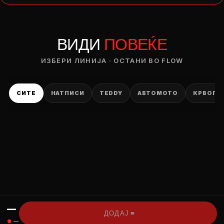
— ден
ВИДИ
ПОВЕЌЕ
ИЗБЕРИ ОПЦИЈА
ПЛАТИ ПРИ ДОСТАВА ВО КЕШ
ИЗБЕРИ ЛИНИЈА · ОСТАНИ ВО FLOW
СИТЕ
НАТПИСИ
TEDDY
АВТОМОТО
КРВОПИ
—
›››
ДОДАЈ
●
—