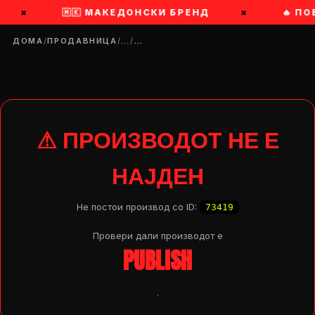
×
🇲🇰 МАКЕДОНСКИ БРЕНД
×
🔥 ПО
ДОМА
/
ПРОДАВНИЦА
/
…
/
…
⚠ ПРОИЗВОДОТ НЕ Е
НАЈДЕН
Не постои производ со ID:
73419
Провери дали производот e
PUBLISH
DROP 04
PRODUCT
.