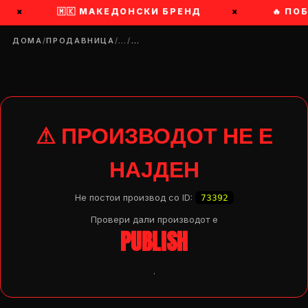
×
🇲🇰 МАКЕДОНСКИ БРЕНД
×
🔥 ПО
ДОМА
/
ПРОДАВНИЦА
/
…
/
…
⚠ ПРОИЗВОДОТ НЕ Е
НАЈДЕН
Не постои производ со ID:
73392
Провери дали производот e
PUBLISH
.