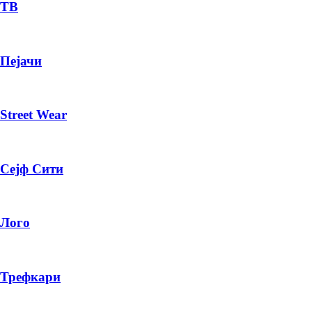
— ден
ТВ
ИЗБЕРИ ОПЦИЈА
Пејачи
ПЛАТИ ПРИ ДОСТАВА ВО КЕШ
Street Wear
Сејф Сити
Лого
Трефкари