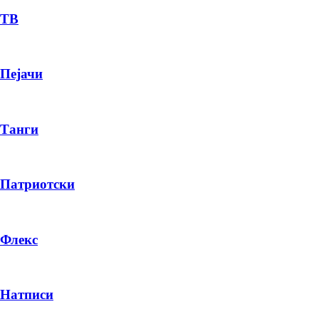
ТВ
Пејачи
Танги
Патриотски
Флекс
Натписи