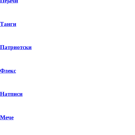
Пејачи
Танги
Патриотски
Флекс
Натписи
Мече