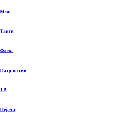
Мече
Танги
Флекс
Патриотски
DR
P
ТВ
Пејачи