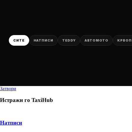
СИТЕ
НАТПИСИ
TEDDY
АВТОМОТО
КРВОП
Затвори
Истражи го
TaxiHub
Натписи