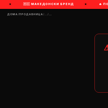
×
🇲🇰 МАКЕДОНСКИ БРЕНД
×
🔥 ПО
ДОМА
/
ПРОДАВНИЦА
/
…
/
…