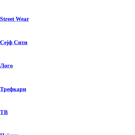
Street Wear
Сејф Сити
Лого
Трефкари
ТВ