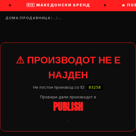
×
🇲🇰 МАКЕДОНСКИ БРЕНД
×
🔥 ПО
ДОМА
/
ПРОДАВНИЦА
/
…
/
…
⚠ ПРОИЗВОДОТ НЕ Е
НАЈДЕН
Не постои производ со ID:
83258
Провери дали производот e
PUBLISH
.