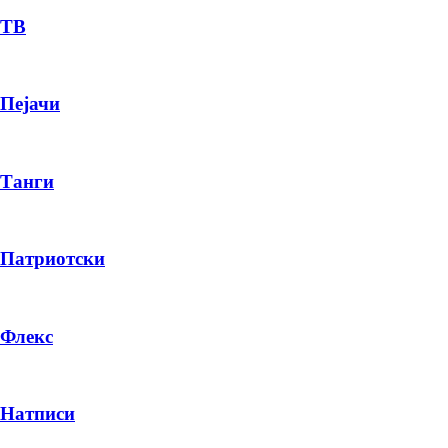
ТВ
Пејачи
Танги
Патриотски
Флекс
Натписи