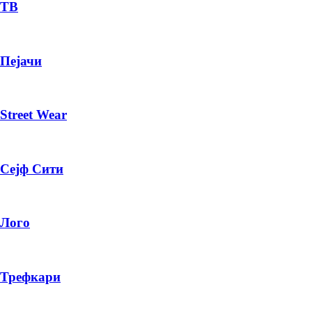
— ден
ТВ
ИЗБЕРИ ОПЦИЈА
Пејачи
ПЛАТИ ПРИ ДОСТАВА ВО КЕШ
Street Wear
Сејф Сити
Лого
Трефкари