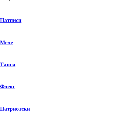
Натписи
Мече
Танги
Флекс
DROP 04
PRODUCT
Патриотски