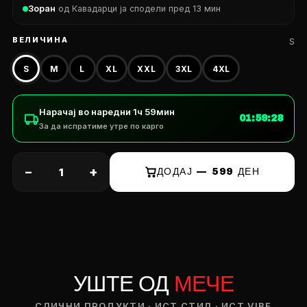
Зоран
од Кавадарци ја сподели пред 13 мин
ВЕЛИЧИНА
S
S
M
L
XL
XXL
3XL
4XL
Нарачај во наредни
1ч 59мин
01:59:28
За да испратиме утре по карго
−
+
ДОДАЈ — 599 ДЕН
DROP 04
PRODUCT
— ден
УШТЕ ОД
МЕЧЕ
ИЗБЕРИ ОПЦИЈА
СЛИЧНИ ПРОДУКТИ · ИСТ СТИЛ · ИСТ VIBE