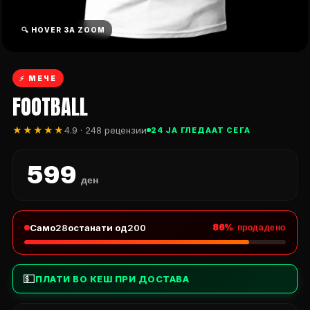
🔍 HOVER ЗА ZOOM
⚡ МЕЧЕ
FOOTBALL
★★★★★
4.9 · 248 рецензии
24 ЈА ГЛЕДААТ СЕГА
599
ден
Само
28
останати од
200
86% продадено
💵
ПЛАТИ ВО КЕШ ПРИ ДОСТАВА