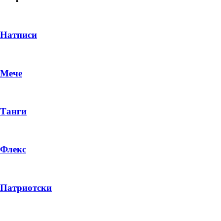
Натписи
Мече
Танги
Флекс
DROP 04
PRODUCT
Патриотски