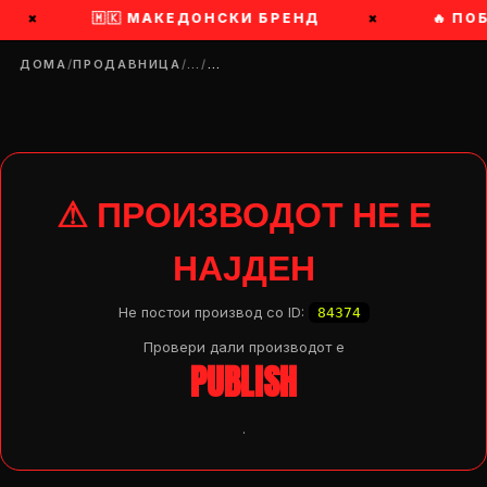
×
🇲🇰 МАКЕДОНСКИ БРЕНД
×
🔥 ПО
ДОМА
/
ПРОДАВНИЦА
/
…
/
…
⚠ ПРОИЗВОДОТ НЕ Е
НАЈДЕН
Не постои производ со ID:
84374
Провери дали производот e
PUBLISH
.