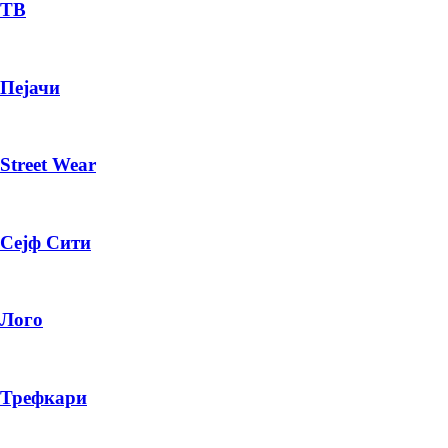
— ден
ТВ
ИЗБЕРИ ОПЦИЈА
Пејачи
ПЛАТИ ПРИ ДОСТАВА ВО КЕШ
Street Wear
Сејф Сити
Лого
Трефкари