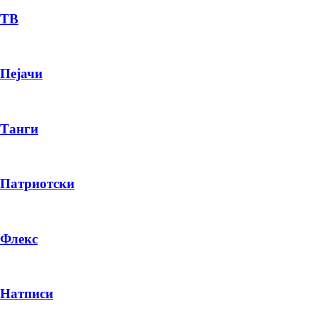
ТВ
Пејачи
Танги
Патриотски
Флекс
Натписи