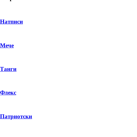
Натписи
Мече
Танги
Флекс
DROP 04
PRODUCT
Патриотски