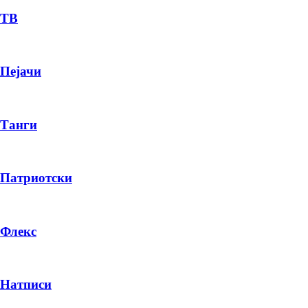
ТВ
Пејачи
Танги
Патриотски
Флекс
Натписи