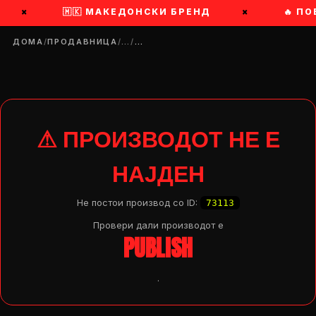
×
🇲🇰 МАКЕДОНСКИ БРЕНД
×
🔥 ПО
ДОМА
/
ПРОДАВНИЦА
/
…
/
…
⚠ ПРОИЗВОДОТ НЕ Е
НАЈДЕН
Не постои производ со ID:
73113
Провери дали производот e
PUBLISH
.