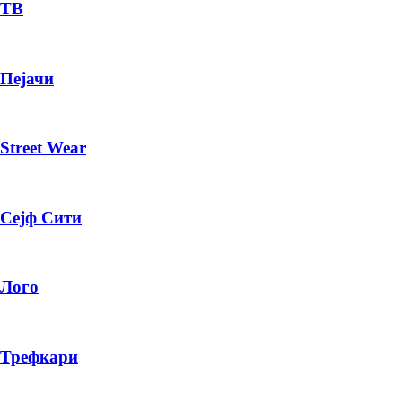
— ден
ТВ
ИЗБЕРИ ОПЦИЈА
Пејачи
ПЛАТИ ПРИ ДОСТАВА ВО КЕШ
Street Wear
Сејф Сити
Лого
Трефкари