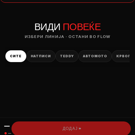
— ден
ВИДИ
ПОВЕЌЕ
ИЗБЕРИ ОПЦИЈА
ПЛАТИ ПРИ ДОСТАВА ВО КЕШ
ИЗБЕРИ ЛИНИЈА · ОСТАНИ ВО FLOW
СИТЕ
НАТПИСИ
TEDDY
АВТОМОТО
КРВОПИ
—
›››
ДОДАЈ
●
—