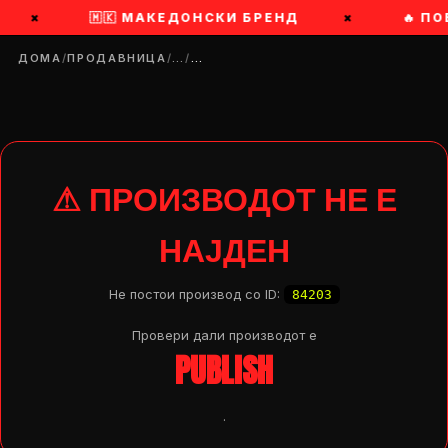
×
🇲🇰 МАКЕДОНСКИ БРЕНД
×
🔥 П
ДОМА
/
ПРОДАВНИЦА
/
…
/
…
⚠ ПРОИЗВОДОТ НЕ Е
НАЈДЕН
Не постои производ со ID:
84203
Провери дали производот e
PUBLISH
DROP 04
PRODUCT
.