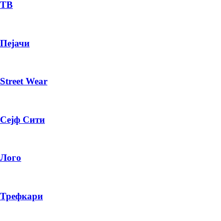
— ден
ТВ
ИЗБЕРИ ОПЦИЈА
Пејачи
ПЛАТИ ПРИ ДОСТАВА ВО КЕШ
Street Wear
Сејф Сити
Лого
Трефкари