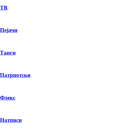
ТВ
Пејачи
Танги
Патриотски
Флекс
Натписи