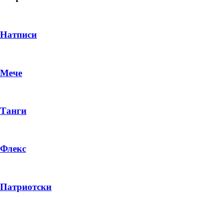
Натписи
Мече
Танги
Флекс
DROP 04
PRODUCT
Патриотски