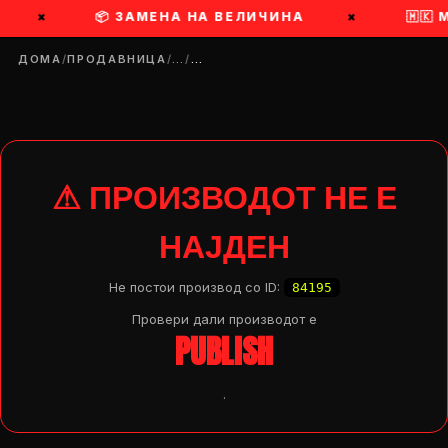
×
📦 ЗАМЕНА НА ВЕЛИЧИНА
×
🇲🇰
ДОМА
/
ПРОДАВНИЦА
/
…
/
…
⚠ ПРОИЗВОДОТ НЕ Е
НАЈДЕН
Не постои производ со ID:
84195
Провери дали производот e
PUBLISH
.