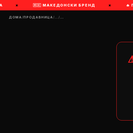
А
×
🇲🇰 МАКЕДОНСКИ БРЕНД
×
🔥 
ДОМА
/
ПРОДАВНИЦА
/
…
/
…
DR