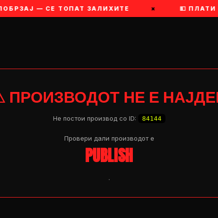
ПОБРЗАЈ — СЕ ТОПАТ ЗАЛИХИТЕ
×
💵 ПЛАТИ
⚠ ПРОИЗВОДОТ НЕ Е НАЈДЕ
Не постои производ со ID:
84144
Провери дали производот e
PUBLISH
.
OP 04