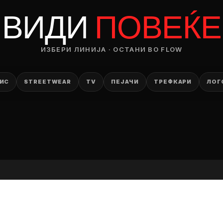
RODUCT
ВИДИ
ПОВЕЌЕ
— ден
ИЗБЕРИ ЛИНИЈА · ОСТАНИ ВО FLOW
ИЗБЕРИ ОПЦИЈА
ПЛАТИ ПРИ ДОСТАВА ВО КЕШ
ИС
STREETWEAR
TV
ПЕЈАЧИ
ТРЕФКАРИ
ЛОГ