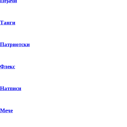
Пејачи
Танги
Патриотски
Флекс
Натписи
Мече