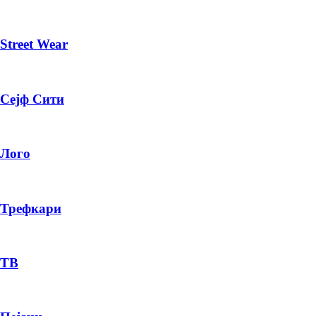
Street Wear
Сејф Сити
Лого
Трефкари
ТВ