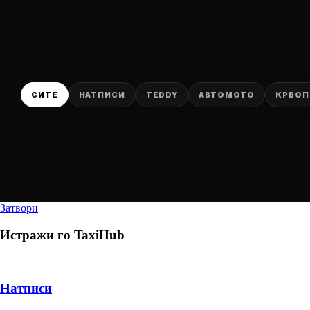
СИТЕ
НАТПИСИ
TEDDY
АВТОМОТО
КРВОП
Затвори
Истражи го
TaxiHub
Натписи