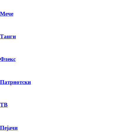
Мече
Танги
Флекс
Патриотски
DR
P
ТВ
Пејачи