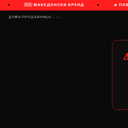
×
🇲🇰 МАКЕДОНСКИ БРЕНД
×
🔥 ПОБ
ДОМА
/
ПРОДАВНИЦА
/
…
/
…