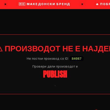
×
🇲🇰 МАКЕДОНСКИ БРЕНД
×
🔥 ПОБР
⚠ ПРОИЗВОДОТ НЕ Е НАЈДЕ
Не постои производ со ID:
84087
Провери дали производот e
PUBLISH
.