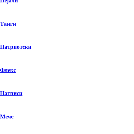
Пејачи
Танги
Патриотски
Флекс
Натписи
Мече