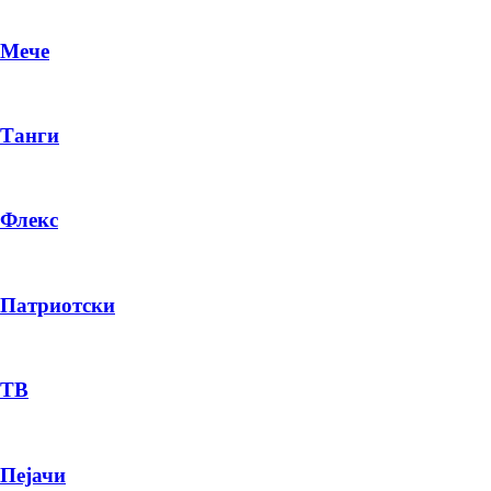
Мече
Танги
Флекс
Патриотски
DR
P
ТВ
Пејачи