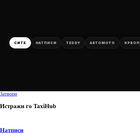
СИТЕ
НАТПИСИ
TEDDY
АВТОМОТО
КРВОП
Затвори
Истражи го
TaxiHub
Натписи