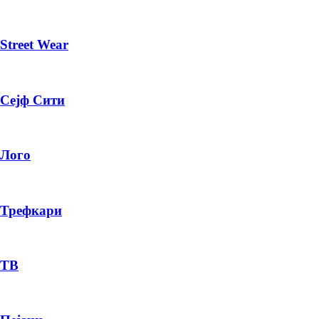
Street Wear
Сејф Сити
Лого
Трефкари
ТВ