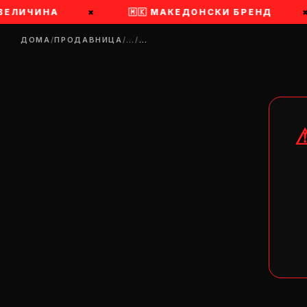
ВЕЛИЧИНА
×
🇲🇰 МАКЕДОНСКИ БРЕНД
×
ДОМА
/
ПРОДАВНИЦА
/
…
/
…
DR