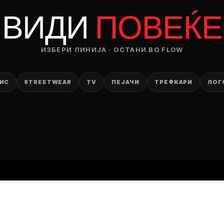
RODUCT
ВИДИ
ПОВЕЌЕ
— ден
ИЗБЕРИ ЛИНИЈА · ОСТАНИ ВО FLOW
ИЗБЕРИ ОПЦИЈА
ПЛАТИ ПРИ ДОСТАВА ВО КЕШ
ИС
STREETWEAR
TV
ПЕЈАЧИ
ТРЕФКАРИ
ЛОГ