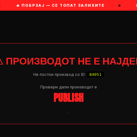
🔥 ПОБРЗАЈ — СЕ ТОПАТ ЗАЛИХИТЕ
×
⚠ ПРОИЗВОДОТ НЕ Е НАЈДЕ
Не постои производ со ID:
84051
Провери дали производот e
PUBLISH
.
OP 04