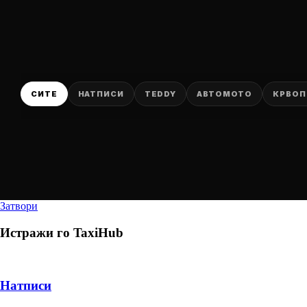
СИТЕ
НАТПИСИ
TEDDY
АВТОМОТО
КРВОП
Затвори
Истражи го
TaxiHub
Натписи