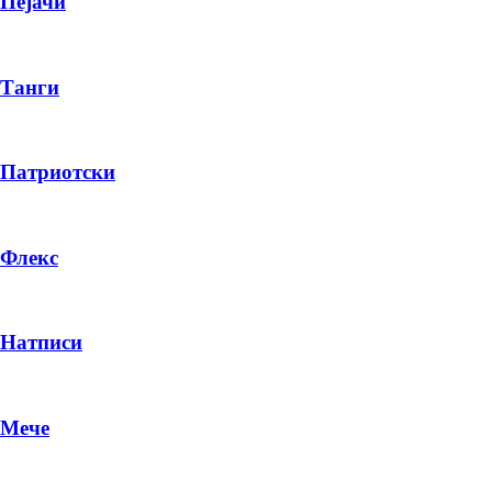
Пејачи
Танги
Патриотски
Флекс
Натписи
Мече