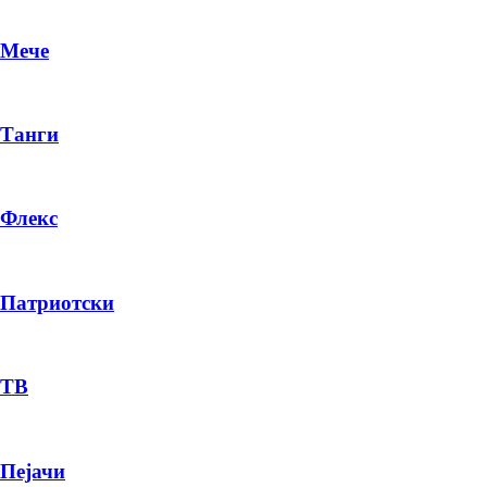
Мече
Танги
Флекс
Патриотски
DR
P
ТВ
Пејачи