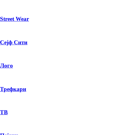
Street Wear
Сејф Сити
Лого
Трефкари
ТВ