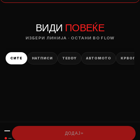
— ден
ВИДИ
ПОВЕЌЕ
ИЗБЕРИ ОПЦИЈА
ПЛАТИ ПРИ ДОСТАВА ВО КЕШ
ИЗБЕРИ ЛИНИЈА · ОСТАНИ ВО FLOW
СИТЕ
НАТПИСИ
TEDDY
АВТОМОТО
КРВОПИ
—
›››
ДОДАЈ
●
—