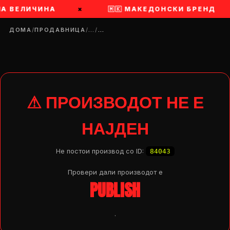
НА ВЕЛИЧИНА
×
🇲🇰 МАКЕДОНСКИ БРЕНД
ДОМА
/
ПРОДАВНИЦА
/
…
/
…
⚠ ПРОИЗВОДОТ НЕ Е
НАЈДЕН
Не постои производ со ID:
84043
Провери дали производот e
PUBLISH
DROP 04
PRODUCT
.