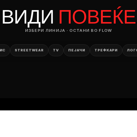
RODUCT
ВИДИ
ПОВЕЌЕ
— ден
ИЗБЕРИ ЛИНИЈА · ОСТАНИ ВО FLOW
ИЗБЕРИ ОПЦИЈА
ПЛАТИ ПРИ ДОСТАВА ВО КЕШ
ИС
STREETWEAR
TV
ПЕЈАЧИ
ТРЕФКАРИ
ЛОГ