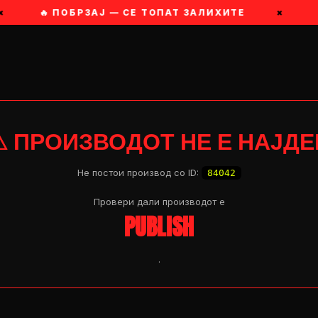
×
🔥 ПОБРЗАЈ — СЕ ТОПАТ ЗАЛИХИТЕ
×
⚠ ПРОИЗВОДОТ НЕ Е НАЈДЕ
Не постои производ со ID:
84042
Провери дали производот e
PUBLISH
.
OP 04