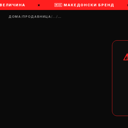
 ВЕЛИЧИНА
×
🇲🇰 МАКЕДОНСКИ БРЕНД
ДОМА
/
ПРОДАВНИЦА
/
…
/
…
DR