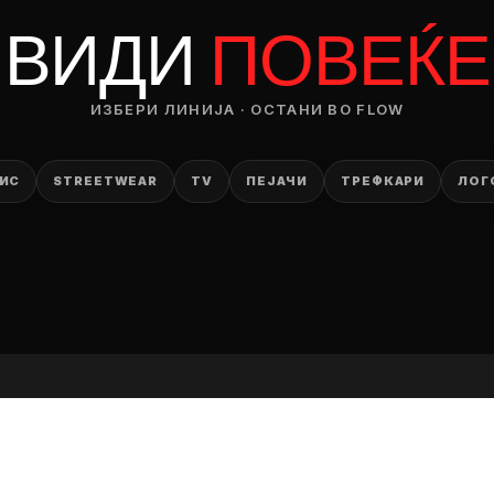
RODUCT
ВИДИ
ПОВЕЌЕ
— ден
ИЗБЕРИ ЛИНИЈА · ОСТАНИ ВО FLOW
ИЗБЕРИ ОПЦИЈА
ПЛАТИ ПРИ ДОСТАВА ВО КЕШ
ИС
STREETWEAR
TV
ПЕЈАЧИ
ТРЕФКАРИ
ЛОГ