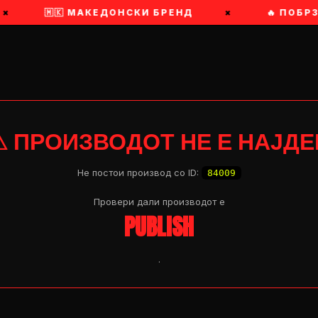
×
🇲🇰 МАКЕДОНСКИ БРЕНД
×
🔥 ПОБР
⚠ ПРОИЗВОДОТ НЕ Е НАЈДЕ
Не постои производ со ID:
84009
Провери дали производот e
PUBLISH
.
OP 04