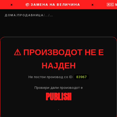
×
📦 ЗАМЕНА НА ВЕЛИЧИНА
×
🇲🇰
ДОМА
/
ПРОДАВНИЦА
/
…
/
…
⚠ ПРОИЗВОДОТ НЕ Е
НАЈДЕН
Не постои производ со ID:
83967
Провери дали производот e
PUBLISH
DROP 04
PRODUCT
.