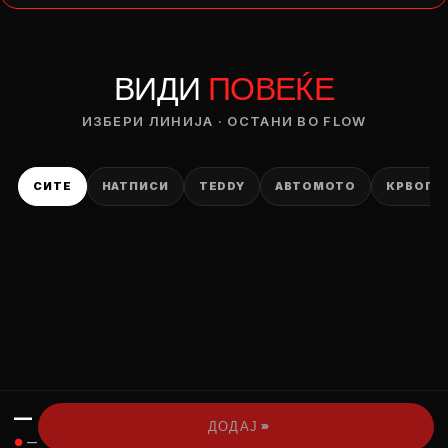
— ден
ВИДИ
ПОВЕЌЕ
ИЗБЕРИ ОПЦИЈА
ПЛАТИ ПРИ ДОСТАВА ВО КЕШ
ИЗБЕРИ ЛИНИЈА · ОСТАНИ ВО FLOW
СИТЕ
НАТПИСИ
TEDDY
АВТОМОТО
КРВОПИ
—
›››
ДОДАЈ
●
—