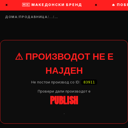
×
🇲🇰 МАКЕДОНСКИ БРЕНД
×
🔥 ПОБ
ДОМА
/
ПРОДАВНИЦА
/
…
/
…
⚠ ПРОИЗВОДОТ НЕ Е
НАЈДЕН
Не постои производ со ID:
83911
Провери дали производот e
PUBLISH
.