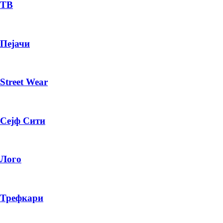
— ден
ТВ
ИЗБЕРИ ОПЦИЈА
Пејачи
ПЛАТИ ПРИ ДОСТАВА ВО КЕШ
Street Wear
Сејф Сити
Лого
Трефкари