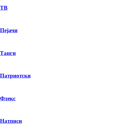
ТВ
Пејачи
Танги
Патриотски
Флекс
Натписи