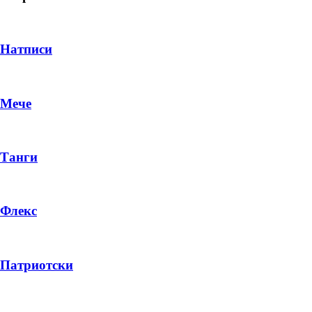
Натписи
Мече
Танги
Флекс
DROP 04
PRODUCT
Патриотски