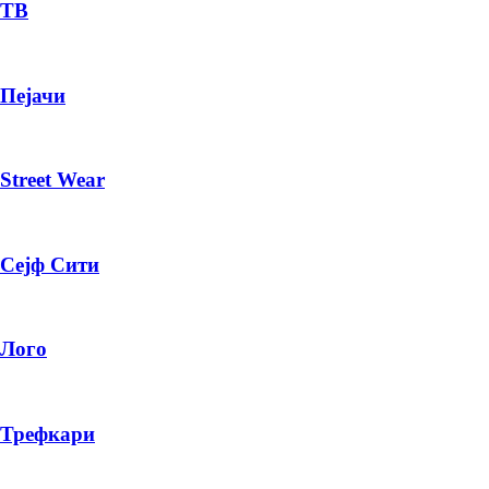
— ден
ТВ
ИЗБЕРИ ОПЦИЈА
Пејачи
ПЛАТИ ПРИ ДОСТАВА ВО КЕШ
Street Wear
Сејф Сити
Лого
Трефкари