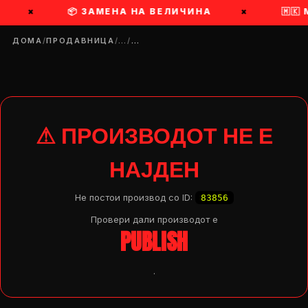
×
📦 ЗАМЕНА НА ВЕЛИЧИНА
×
🇲🇰
ДОМА
/
ПРОДАВНИЦА
/
…
/
…
⚠ ПРОИЗВОДОТ НЕ Е
НАЈДЕН
Не постои производ со ID:
83856
Провери дали производот e
PUBLISH
.