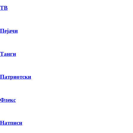
ТВ
Пејачи
Танги
Патриотски
Флекс
Натписи