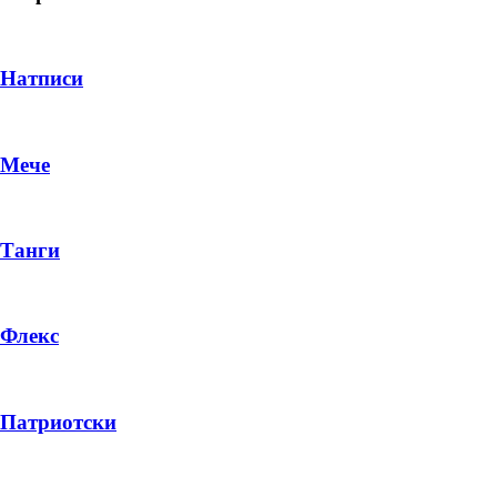
Натписи
Мече
Танги
Флекс
DROP 04
PRODUCT
Патриотски