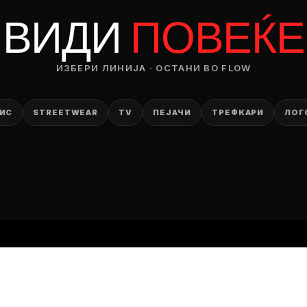
RODUCT
ВИДИ
ПОВЕЌЕ
— ден
ИЗБЕРИ ЛИНИЈА · ОСТАНИ ВО FLOW
ИЗБЕРИ ОПЦИЈА
ПЛАТИ ПРИ ДОСТАВА ВО КЕШ
ИС
STREETWEAR
TV
ПЕЈАЧИ
ТРЕФКАРИ
ЛОГ