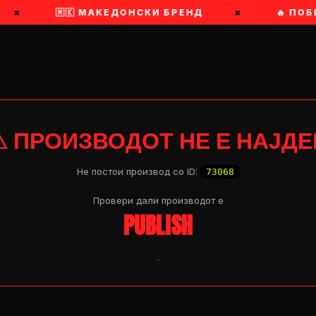
×
🇲🇰 МАКЕДОНСКИ БРЕНД
×
🔥 ПОБ
⚠ ПРОИЗВОДОТ НЕ Е НАЈДЕ
Не постои производ со ID:
73068
Провери дали производот e
PUBLISH
.
OP 04