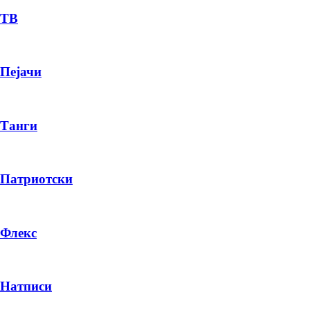
ТВ
Пејачи
Танги
Патриотски
Флекс
Натписи