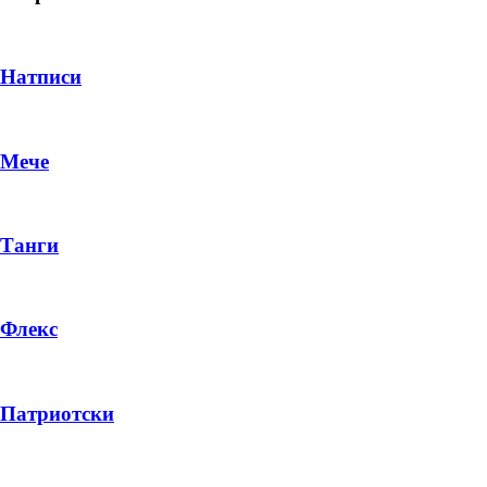
Натписи
Мече
Танги
Флекс
DROP 04
PRODUCT
Патриотски