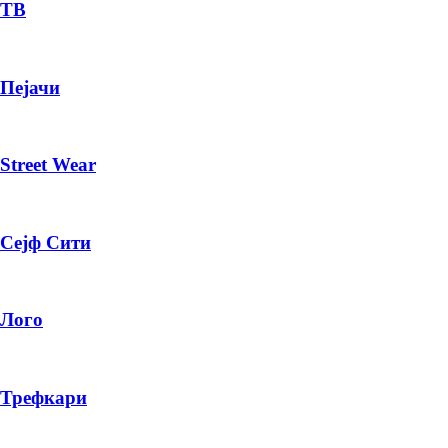
— ден
ТВ
ИЗБЕРИ ОПЦИЈА
Пејачи
ПЛАТИ ПРИ ДОСТАВА ВО КЕШ
Street Wear
Сејф Сити
Лого
Трефкари