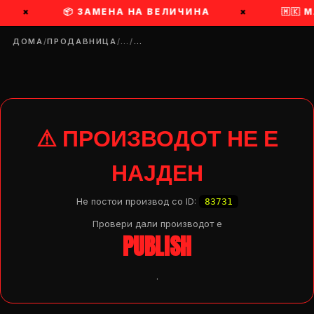
×
📦 ЗАМЕНА НА ВЕЛИЧИНА
×
🇲🇰 
ДОМА
/
ПРОДАВНИЦА
/
…
/
…
⚠ ПРОИЗВОДОТ НЕ Е
НАЈДЕН
Не постои производ со ID:
83731
Провери дали производот e
PUBLISH
.