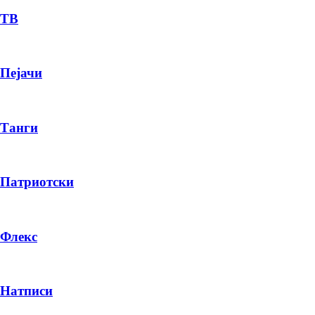
ТВ
Пејачи
Танги
Патриотски
Флекс
Натписи