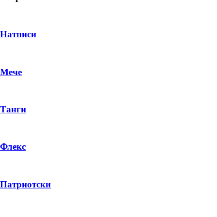
Натписи
Мече
Танги
Флекс
DROP 04
PRODUCT
Патриотски