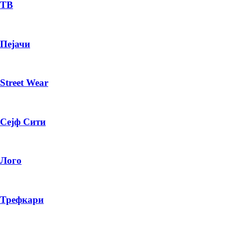
— ден
ТВ
ИЗБЕРИ ОПЦИЈА
Пејачи
ПЛАТИ ПРИ ДОСТАВА ВО КЕШ
Street Wear
Сејф Сити
Лого
Трефкари