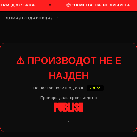
 ПРИ ДОСТАВА
×
📦 ЗАМЕНА НА ВЕЛИЧИНА
ДОМА
/
ПРОДАВНИЦА
/
…
/
…
⚠ ПРОИЗВОДОТ НЕ Е
НАЈДЕН
Не постои производ со ID:
73059
Провери дали производот e
PUBLISH
.