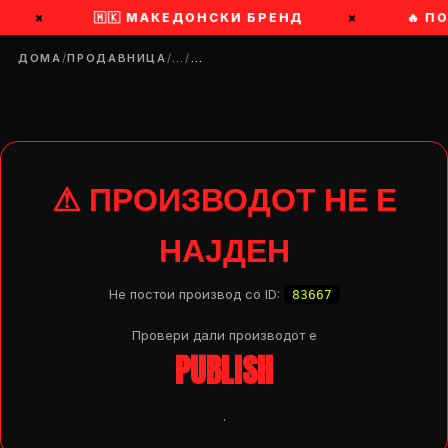
×
🇲🇰 МАКЕДОНСКИ БРЕНД
×
🔥 П
ДОМА
/
ПРОДАВНИЦА
/
…
/
…
⚠ ПРОИЗВОДОТ НЕ Е
НАЈДЕН
Не постои производ со ID:
83667
Провери дали производот e
PUBLISH
DROP 04
PRODUCT
.