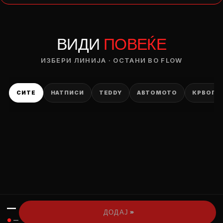
— ден
ВИДИ
ПОВЕЌЕ
ИЗБЕРИ ОПЦИЈА
ПЛАТИ ПРИ ДОСТАВА ВО КЕШ
ИЗБЕРИ ЛИНИЈА · ОСТАНИ ВО FLOW
СИТЕ
НАТПИСИ
TEDDY
АВТОМОТО
КРВОПИ
—
›››
ДОДАЈ
●
—