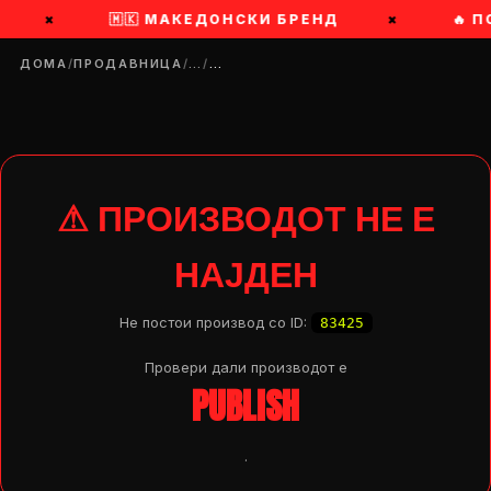
×
🇲🇰 МАКЕДОНСКИ БРЕНД
×
🔥 
ДОМА
/
ПРОДАВНИЦА
/
…
/
…
⚠ ПРОИЗВОДОТ НЕ Е
НАЈДЕН
Не постои производ со ID:
83425
Провери дали производот e
PUBLISH
DROP 04
PRODUCT
.