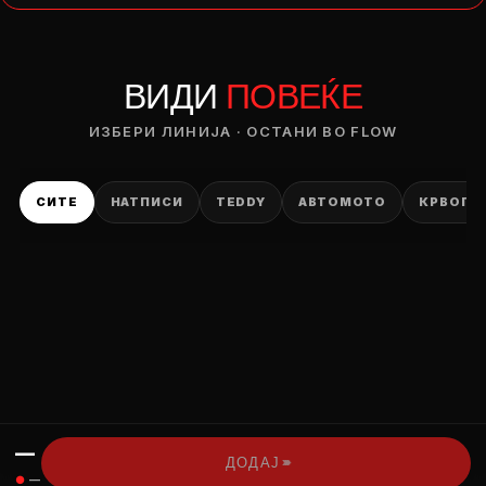
— ден
ВИДИ
ПОВЕЌЕ
ИЗБЕРИ ОПЦИЈА
ПЛАТИ ПРИ ДОСТАВА ВО КЕШ
ИЗБЕРИ ЛИНИЈА · ОСТАНИ ВО FLOW
СИТЕ
НАТПИСИ
TEDDY
АВТОМОТО
КРВОПИ
—
›››
ДОДАЈ
●
—