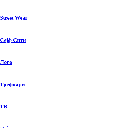
Street Wear
Сејф Сити
Лого
Трефкари
ТВ