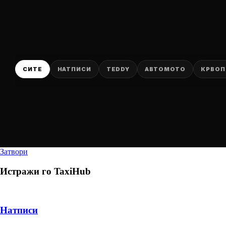
СИТЕ
НАТПИСИ
TEDDY
АВТОМОТО
КРВОП
Затвори
Истражи го
TaxiHub
Натписи