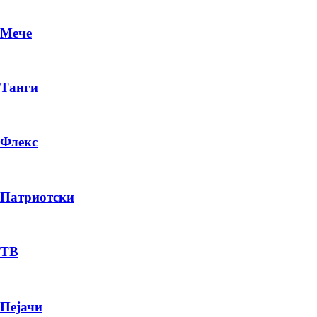
Мече
Танги
Флекс
Патриотски
DR
P
ТВ
Пејачи