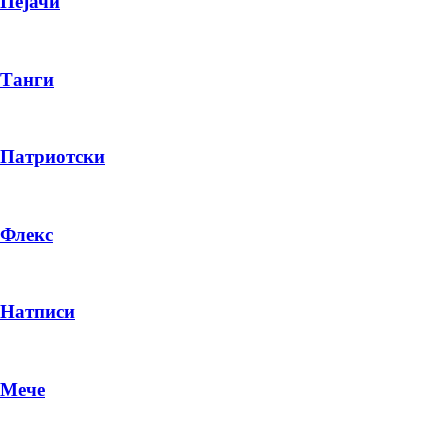
Пејачи
Танги
Патриотски
Флекс
Натписи
Мече