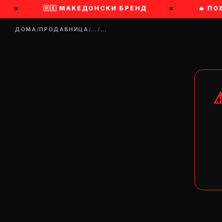
×
🇲🇰 МАКЕДОНСКИ БРЕНД
×
🔥 ПОБ
ДОМА
/
ПРОДАВНИЦА
/
…
/
…